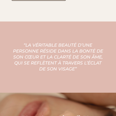
“LA VÉRITABLE BEAUTÉ D’UNE
PERSONNE RÉSIDE DANS LA BONTÉ DE
SON CŒUR ET LA CLARTÉ DE SON ÂME,
QUI SE REFLÈTENT À TRAVERS L’ÉCLAT
DE SON VISAGE”