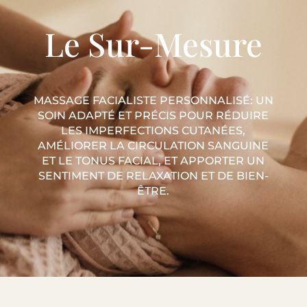
Le Sur-Mesure
MASSAGE FACIALISTE PERSONNALISÉ: UN
SOIN ADAPTÉ ET PRÉCIS POUR RÉDUIRE
LES IMPERFECTIONS CUTANÉES,
AMÉLIORER LA CIRCULATION SANGUINE
ET LE TONUS FACIAL, ET APPORTER UN
SENTIMENT DE RELAXATION ET DE BIEN-
ÊTRE.